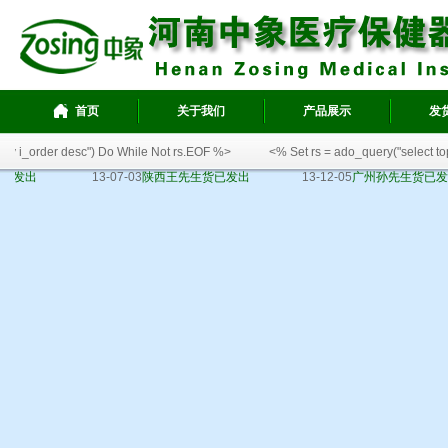
首页
关于我们
产品展示
发
i_order desc") Do While Not rs.EOF %>
<% Set rs = ado_query("select top 20 
出
13-07-03
陕西王先生货已发出
13-12-05
广州孙先生货已发出