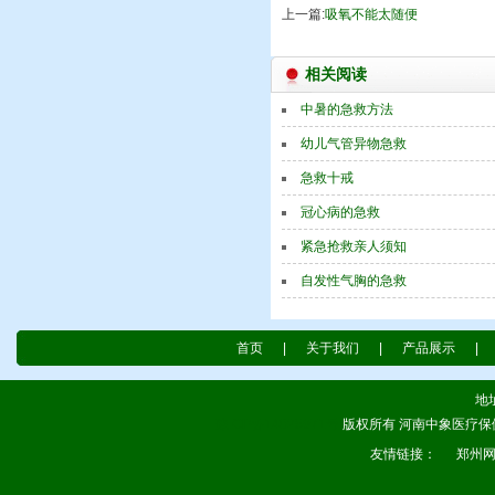
上一篇:
吸氧不能太随便
相关阅读
中暑的急救方法
幼儿气管异物急救
急救十戒
冠心病的急救
紧急抢救亲人须知
自发性气胸的急救
首页
|
关于我们
|
产品展示
|
地
豫ICP备14025971号
版权所有 河南中象医疗保健器械
友情链接：
郑州